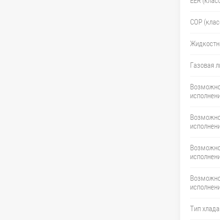
EER (клас
COP (клас
Жидкостн
Газовая л
Возможно
исполнени
Возможно
исполнени
Возможно
исполнени
Возможно
исполнени
Тип хлада