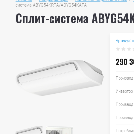
система ABYG54KRTA/AOYG54KATA
Сплит-система ABYG54
Артикул:
н
290 3
Производ
Инвертор
Производи
Производи
Потребля