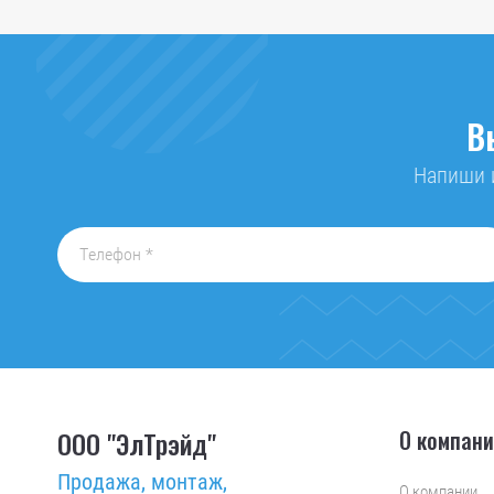
В
Напиши и
ООО "ЭлТрэйд"
О компан
Продажа, монтаж,
О компании