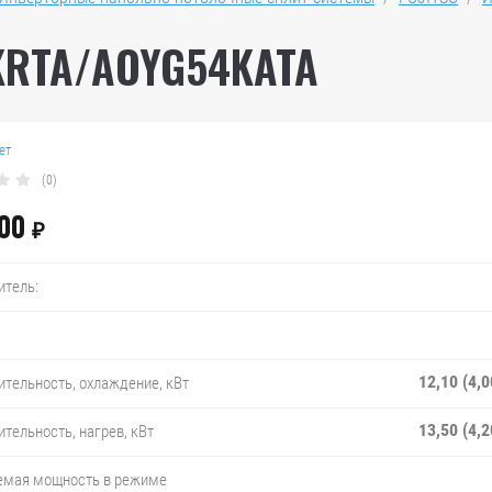
KRTA/AOYG54KATA
ет
(0)
00
₽
итель:
12,10 (4,
тельность, охлаждение, кВт
13,50 (4,
тельность, нагрев, кВт
емая мощность в режиме