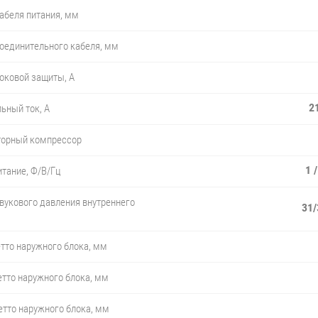
абеля питания, мм
оединительного кабеля, мм
оковой защиты, A
21
ьный ток, А
торный компрессор
1 
тание, Ф/В/Гц
вукового давления внутреннего
31/
тто наружного блока, мм
тто наружного блока, мм
етто наружного блока, мм