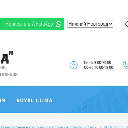
Написать в WhatsApp
д"
Пн-Пт 8:00-20:00
ие,
Сб-Вс 10:00-18:00
тиляции
ИЯ
ROYAL CLIMA
Инверторные напольно-потолочные сплит-системы
  /  
FUJITSU
  /  
И