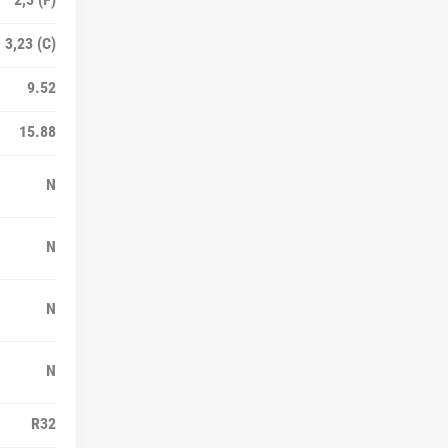
3,23 (C)
9.52
15.88
N
N
N
N
R32