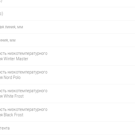
с)
с)
ая линия, мм
иния, мм
сть низкотемпературного
я Winter Master
сть низкотемпературного
я Nord Polo
сть низкотемпературного
я White Frost
сть низкотемпературного
я Black Frost
гента