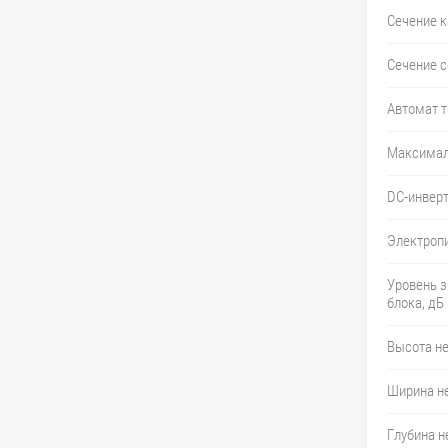
Сечение к
Сечение с
Автомат т
Максимал
DC-инвер
Электропи
Уровень з
блока, дБ
Высота не
Ширина не
Глубина н