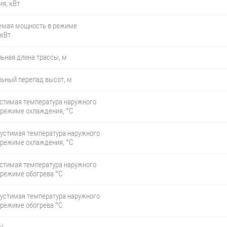
я, кВт
емая мощность в режиме
 кВт
ьная длина трассы, м
ьный перепад высот, м
устимая температура наружного
 режиме охлаждения, °С
пустимая температура наружного
 режиме охлаждения, °С
устимая температура наружного
 режиме обогрева °С
пустимая температура наружного
 режиме обогрева °С