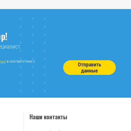
р!
ециалист.
нных
в соответствии с
Отправить
данные
Наши контакты