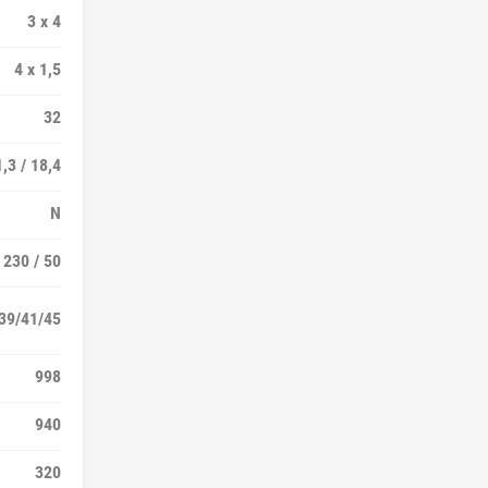
3 х 4
4 х 1,5
32
,3 / 18,4
N
/ 230 / 50
39/41/45
998
940
320