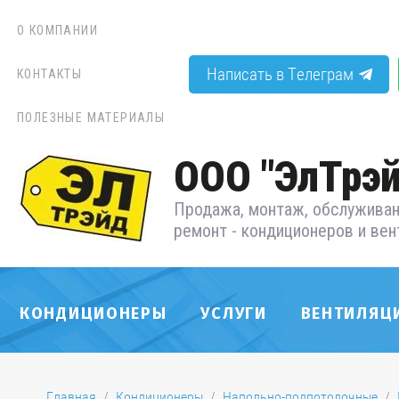
О КОМПАНИИ
Написать в Телеграм
КОНТАКТЫ
ПОЛЕЗНЫЕ МАТЕРИАЛЫ
ООО "ЭлТрэй
Продажа, монтаж, обслуживан
ремонт - кондиционеров и вен
КОНДИЦИОНЕРЫ
УСЛУГИ
ВЕНТИЛЯЦ
Главная
  /  
Кондиционеры
  /  
Напольно-подпотолочные
  /  