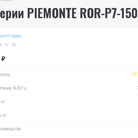
ерии PIEMONTE ROR-P7-15
OR-P7-1500M
(0)
₽
RO
итель:
тание, Ф/В/Гц
 кг
, кг
роизводства