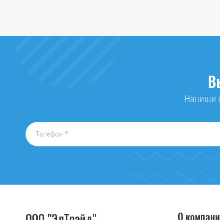
В
Напиши и
ООО "ЭлТрэйд"
О компан