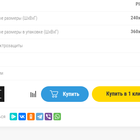
P
240
ые размеры (ШxВxГ)
360
е размеры в упаковке (ШxВxГ)
ектрозащиты
ии
−
Купить в 1 кл
Купить
+
ься