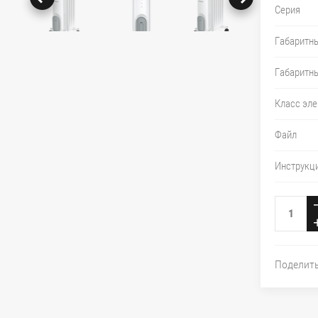
Серия
Габаритн
Габаритны
Класс эл
Файл
Инструкц
Поделит