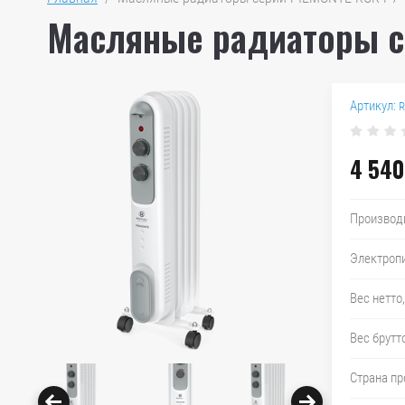
Масляные радиаторы с
Артикул:
R
4 540
Производ
Электропи
Вес нетто,
Вес брутто
Страна п