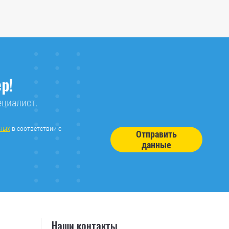
р!
ециалист.
нных
в соответствии с
Отправить
данные
Наши контакты