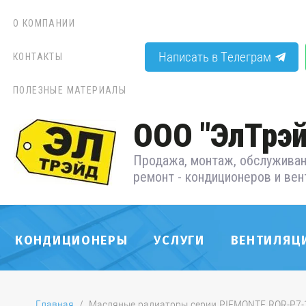
О КОМПАНИИ
Написать в Телеграм
КОНТАКТЫ
ПОЛЕЗНЫЕ МАТЕРИАЛЫ
ООО "ЭлТрэй
Продажа, монтаж, обслуживан
ремонт - кондиционеров и вен
КОНДИЦИОНЕРЫ
УСЛУГИ
ВЕНТИЛЯЦ
Главная
  /  Масляные радиаторы серии PIEMONTE ROR-P7